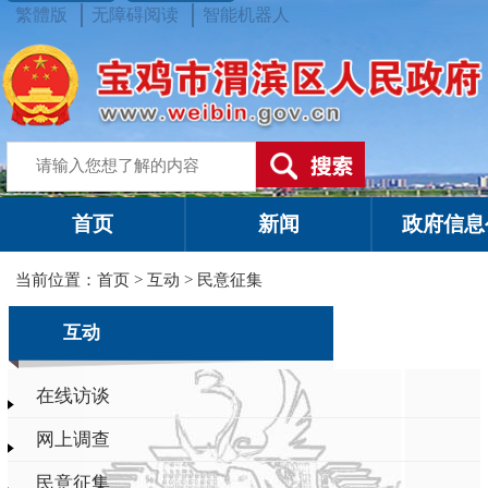
繁體版
无障碍阅读
智能机器人
首页
新闻
政府信息
当前位置：
首页
>
互动
>
民意征集
互动
在线访谈
网上调查
民意征集