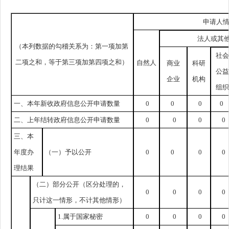
申请人
法人或其
（本列数据的勾稽关系为：第一项加第
社会
二项之和，等于第三项加第四项之和）
自然人
商业
科研
公益
企业
机构
组织
一、本年新收政府信息公开申请数量
0
0
0
0
二、上年结转政府信息公开申请数量
0
0
0
0
三、本
年度办
（一）予以公开
0
0
0
0
理结果
（二）部分公开
（区分处理的，
0
0
0
0
只计这一情形，不计其他情形）
1.属于国家秘密
0
0
0
0