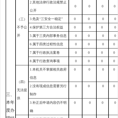
2.其他法律行政法规禁止
0
0
0
0
公开
3.危及“三安全一稳定”
0
0
0
0
（三）
不予公
4.保护第三方合法权益
0
0
0
0
开
5.属于三类内部事务信息
0
0
0
0
6.属于四类过程性信息
0
0
0
0
7.属于行政执法案卷
0
0
0
0
8.属于行政查询事项
0
0
0
0
1.本机关不掌握相关政府
0
0
0
0
信息
（四）
2.没有现成信息需要另行
0
0
0
0
无法提
三、
制作
供
本年
3.补正后申请内容仍不明
0
0
0
0
度办
确