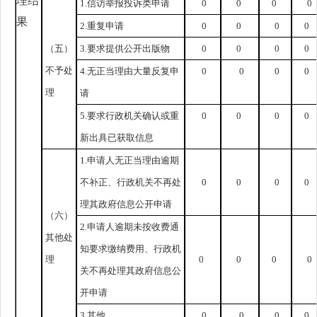
理结
1.信访举报投诉类申请
0
0
0
0
果
2.重复申请
0
0
0
0
（五）
3.要求提供公开出版物
0
0
0
0
不予处
4.无正当理由大量反复申
0
0
0
0
理
请
5.要求行政机关确认或重
0
0
0
0
新出具已获取信息
1.申请人无正当理由逾期
不补正、行政机关不再处
0
0
0
0
理其政府信息公开申请
（六）
2.申请人逾期未按收费通
其他处
知要求缴纳费用、行政机
理
0
0
0
0
关不再处理其政府信息公
开申请
3.其他
0
0
0
0