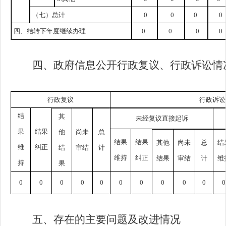
（七）总计
0
0
0
0
四、结转下年度继续办理
0
0
0
0
四、政府信息公开行政复议、行政诉讼情
行政复议
行政诉讼
结
其
未经复议直接起诉
果
结果
他
尚未
总
结果
结果
其他
尚未
总
结
维
纠正
结
审结
计
维持
纠正
结果
审结
计
维
持
果
0
0
0
0
0
0
0
0
0
0
0
五、存在的主要问题及改进情况