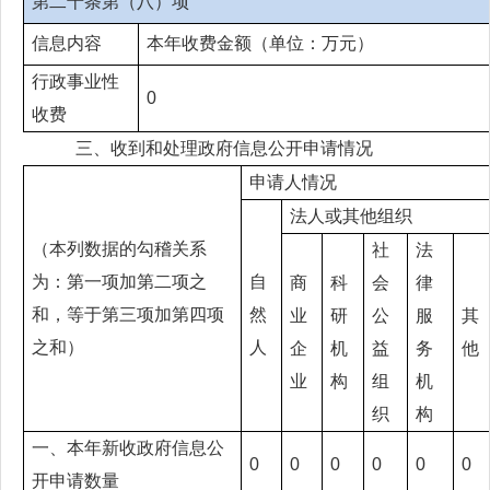
第二十条第（八）项
信息内容
本年收费金额（单位：万元）
行政事业性
0
收费
三、收到和处理政府信息公开申请情况
申请人情况
法人或其他组织
（本列数据的勾稽关系
社
法
为：第一项加第二项之
自
商
科
会
律
和，等于第三项加第四项
然
业
研
公
服
其
之和）
人
企
机
益
务
他
业
构
组
机
织
构
一、本年新收政府信息公
0
0
0
0
0
0
开申请数量