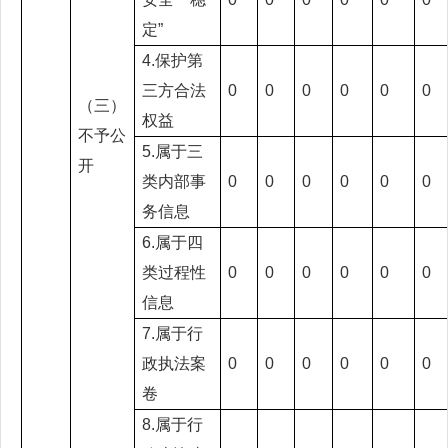
定”
4.保护第
三方合法
0
0
0
0
0
0
（三）
权益
不予公
5.属于三
开
类内部事
0
0
0
0
0
0
务信息
6.属于四
类过程性
0
0
0
0
0
0
信息
7.属于行
政执法案
0
0
0
0
0
0
卷
8.属于行