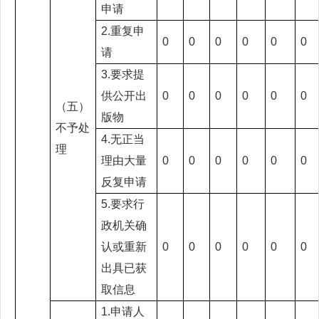
申请
2.重复申
0
0
0
0
0
0
请
3.要求提
供公开出
0
0
0
0
0
0
（五）
版物
不予处
4.无正当
理
理由大量
0
0
0
0
0
0
反复申请
5.要求行
政机关确
认或重新
0
0
0
0
0
0
出具已获
取信息
1.申请人