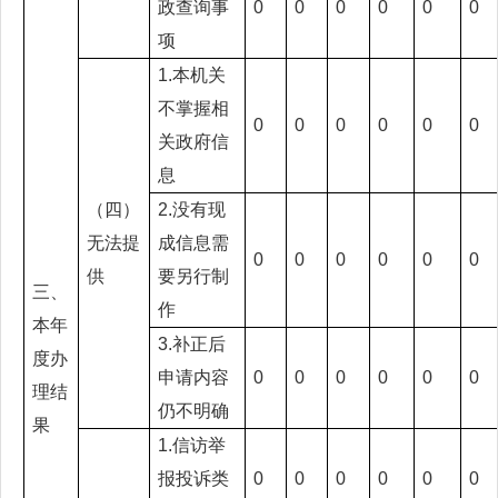
政查询事
0
0
0
0
0
0
项
1.本机关
不掌握相
0
0
0
0
0
0
关政府信
息
（四）
2.没有现
无法提
成信息需
0
0
0
0
0
0
供
要另行制
三、
作
本年
3.补正后
度办
申请内容
0
0
0
0
0
0
理结
仍不明确
果
1.信访举
报投诉类
0
0
0
0
0
0