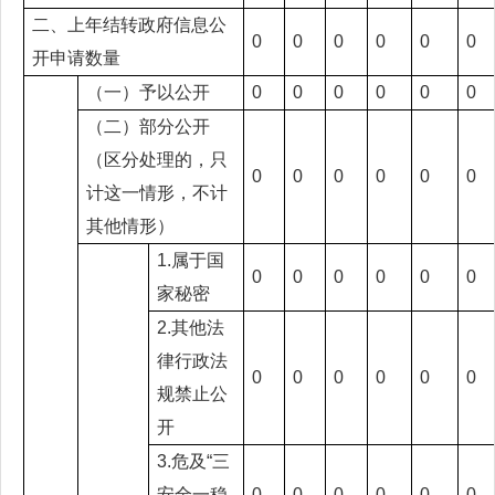
二、上年结转政府信息公
0
0
0
0
0
0
开申请数量
（一）予以公开
0
0
0
0
0
0
（二）部分公开
（区分处理的，只
0
0
0
0
0
0
计这一情形，不计
其他情形）
1.属于国
0
0
0
0
0
0
家秘密
2.其他法
律行政法
0
0
0
0
0
0
规禁止公
开
3.危及“三
安全一稳
0
0
0
0
0
0